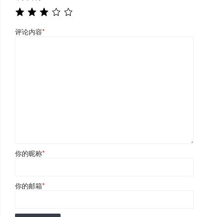
评论内容
*
你的昵称
*
你的邮箱
*