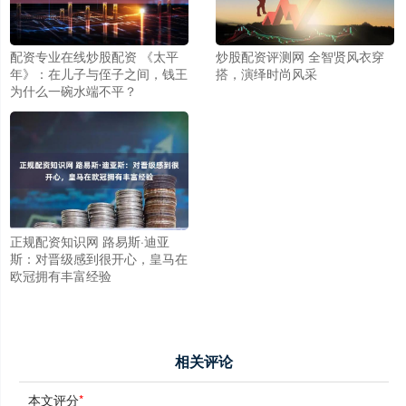
配资专业在线炒股配资 《太平
炒股配资评测网 全智贤风衣穿
年》：在儿子与侄子之间，钱王
搭，演绎时尚风采
为什么一碗水端不平？
正规配资知识网 路易斯·迪亚
斯：对晋级感到很开心，皇马在
欧冠拥有丰富经验
相关评论
本文评分
*