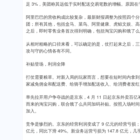
足 3%，美团称其远低于实时配送交易笔数的增幅。原因
阿里巴巴的营收构成比较复杂，最新财报调整为按照四个分
团；所有其他，包括盒马、菜鸟、阿里健康、虎鲸文娱、高
之后，即时零售业务首次得到明确，包括淘宝闪购和饿了么，属
从相对粗略的口径来看，可以确定的是，仗打起来之后，三
攻与守的心情各有不同。
补贴登场，利润全降
打仗需要粮草。对新入局的玩家而言，想要在短时间内拿到
家减免佣金和配送费、给骑手增加配送收入、给消费者发红
率先拉开用户争夺战的是京东，4 月 11 日起京东外卖百
而来的淘宝闪购，联合饿了么共同加码补贴。按照入场时间
加入。
竞争是惨烈的。京东的经营利润变成了 9 亿元的经营亏损
亿元，同比下滑 49%。新业务运营亏损为 147.8 亿元，几