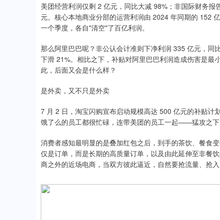
美团经营利润仅剩 2 亿元，同比大减 98%；非国际财务报告会
元。核心本地商业分部的运营利润由 2024 年同期的 152
一个季度，各自"清空"了百亿利润。
那么阿里巴巴呢？非公认会计准则下净利润 335 亿元，同比下滑
下滑 21%。相比之下，补贴对阿里巴巴利润造成伤害是
此，后面又会是什么样？
是外卖，又不只是外卖
7 月 2 日，淘宝闪购宣布启动规模高达 500 亿元的补
饿了么的员工都很忙碌，连带美团的员工一起——猛攻之下
消费者感知最明显的是叠加红包之后，到手的茶饮、餐食变
仅是订单，而是长期的高质量订单，以及由此延伸至非餐饮
商之外的近场电商，当双方彼此逼近，自然要抢流量、抢入