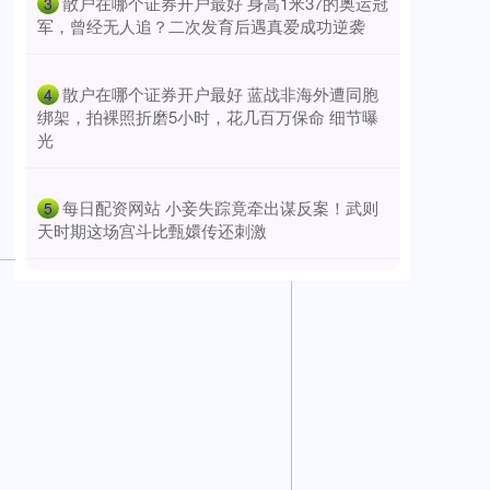
​散户在哪个证券开户最好 身高1米37的奥运冠
3
军，曾经无人追？二次发育后遇真爱成功逆袭
​散户在哪个证券开户最好 蓝战非海外遭同胞
4
绑架，拍裸照折磨5小时，花几百万保命 细节曝
光
​每日配资网站 小妾失踪竟牵出谋反案！武则
5
天时期这场宫斗比甄嬛传还刺激